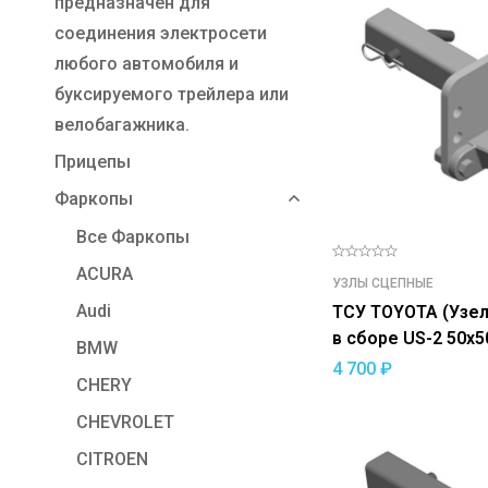
предназначен для
соединения электросети
любого автомобиля и
буксируемого трейлера или
велобагажника.
Прицепы
Фаркопы
Все Фаркопы
ACURA
УЗЛЫ СЦЕПНЫЕ
Audi
ТСУ TOYOTA (Узел сцепной
в сборе US-2 50х
BMW
F)
4 700
₽
CHERY
CHEVROLET
CITROEN