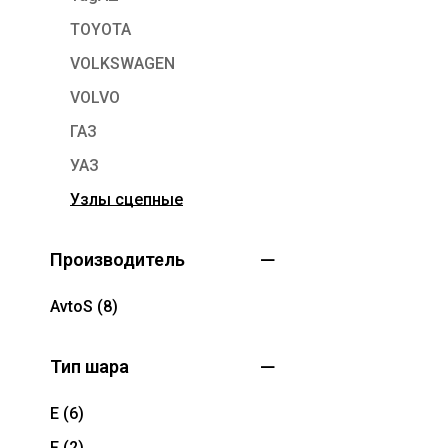
TOYOTA
VOLKSWAGEN
VOLVO
ГАЗ
УАЗ
Узлы сцепные
Производитель
AvtoS
(8)
Тип шара
E
(6)
F
(2)