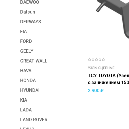
DAEWOO
Datsun
DERWAYS
FIAT
FORD
GEELY
GREAT WALL
УЗЛЫ СЦЕПНЫЕ
HAVAL
ТСУ TOYOTA (Узел
HONDA
с занижением 150
US-2 50х50 с шаро
HYUNDAI
2 900
₽
KIA
LADA
LAND ROVER