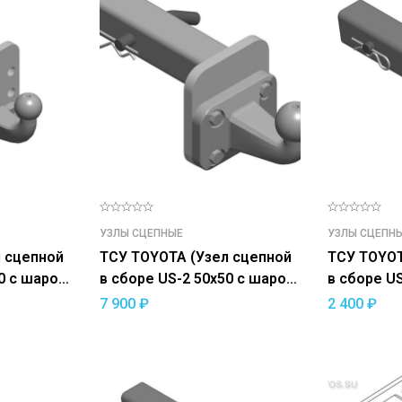
УЗЛЫ СЦЕПНЫЕ
УЗЛЫ СЦЕПН
ТСУ TOYOTA (Узел сцепной
ТСУ TOYOT
50 с шаром
в сборе US-2 50х50 с шаром
в сборе US-2 50х50 с
G)
E)
7 900
₽
2 400
₽