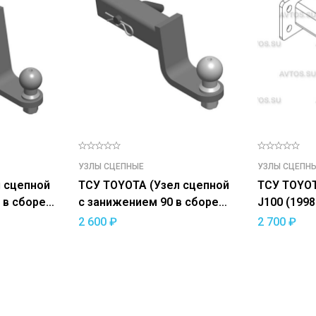
УЗЛЫ СЦЕПНЫЕ
УЗЛЫ СЦЕПН
 сцепной
ТСУ TOYOTA (Узел сцепной
ТСУ TOYOT
 в сборе
с занижением 90 в сборе
J100 (1998
м E)
US-2 50х50 с шаром E)
2 600
₽
2 700
₽