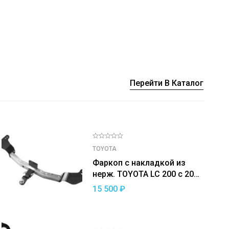
Перейти В Каталог
TOYOTA
Фаркоп с накладкой из
й
нерж. TOYOTA LC 200 с 2007
— съемный квадрат
15 500
₽