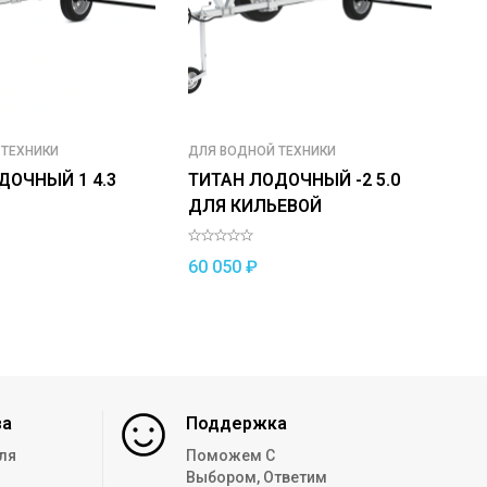
 ТЕХНИКИ
ДЛЯ ВОДНОЙ ТЕХНИКИ
ОБ
ДОЧНЫЙ 1 4.3
ТИТАН ЛОДОЧНЫЙ -2 5.0
ТИ
ДЛЯ КИЛЬЕВОЙ
БО
60 050
₽
61
за
Поддержка
ля
Поможем С
Выбором, Ответим