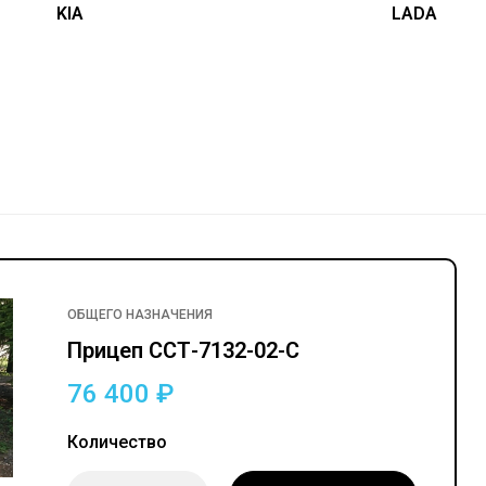
KIA
LADA
ОБЩЕГО НАЗНАЧЕНИЯ
ГАЗ
Фаркоп ГАЗ Соболь / 27527
Прицеп ССТ-7132-02-С
/ 22177 / 221717 — съемны
76 400
₽
квадрат
14 100
₽
Количество