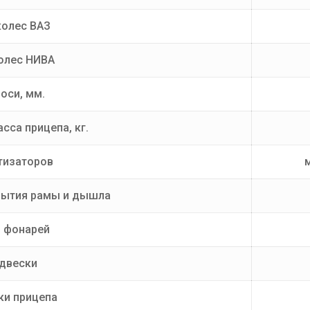
колес ВАЗ
олес НИВА
оси, мм.
сса прицепа, кг.
тизаторов
рытия рамы и дышла
п фонарей
одвески
ки прицепа