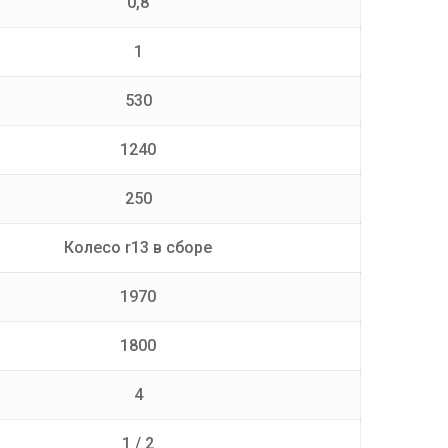
0,8
1
530
1240
250
Колесо r13 в сборе
1970
1800
4
1 / 2