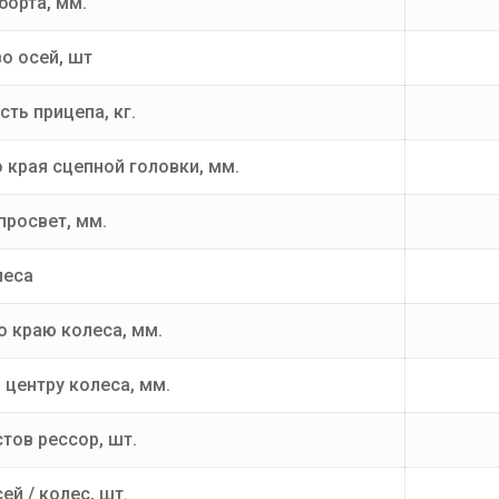
борта, мм.
о осей, шт
ть прицепа, кг.
 края сцепной головки, мм.
росвет, мм.
леса
о краю колеса, мм.
 центру колеса, мм.
тов рессор, шт.
ей / колес, шт.