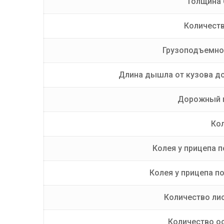
Толщина 
Количеств
Грузоподъемнос
Длина дышла от кузова до
Дорожный п
Ко
Колея у прицепа п
Колея у прицепа по
Количество лис
Количество ос