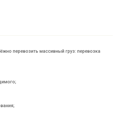
дёжно перевозить массивный груз: перевозка
димого;
вания;