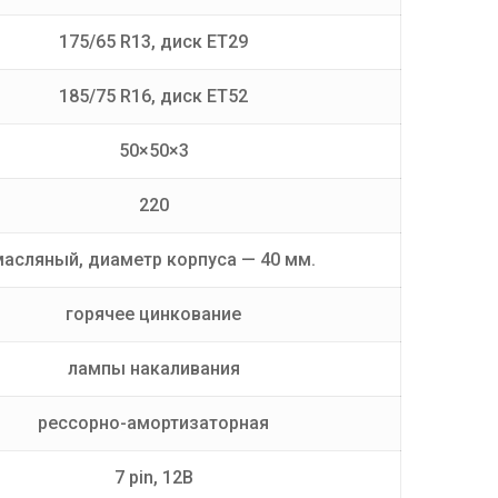
175/65 R13, диск ET29
185/75 R16, диск ET52
50×50×3
220
масляный, диаметр корпуса — 40 мм.
горячее цинкование
лампы накаливания
рессорно-амортизаторная
7 pin, 12В