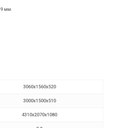
9 мм.
3060х1560х520
3000х1500х510
4310х2070х1080