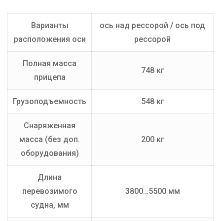
Грузоподъемность (кг)
548
Варианты
ось над рессорой / ось под
Производитель
TAVIALS
расположения оси
рессорой
Полная масса
748 кг
прицепа
Грузоподъемность
548 кг
Снаряженная
масса (без доп.
200 кг
оборудования)
Длина
перевозимого
3800…5500 мм
судна, мм