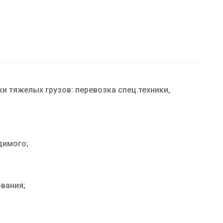
и тяжелых грузов: перевозка спец.техники,
димого;
вания;