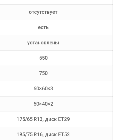
отсутствует
есть
установлены
550
750
60×60×3
60×40×2
175/65 R13, диск ET29
185/75 R16, диск ET52