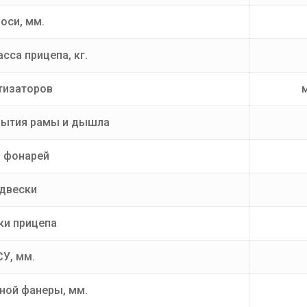
оси, мм.
сса прицепа, кг.
тизаторов
рытия рамы и дышла
п фонарей
одвески
ки прицепа
СУ, мм.
ной фанеры, мм.