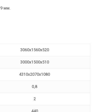
9 мм.
3060х1560х520
3000х1500х510
4310х2070х1080
0,8
2
440