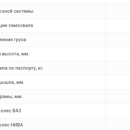
озной системы
ции самосвала
ления груза
 высота, мм.
па по паспорту, кг.
дышла, мм.
рамы, мм.
колес ВАЗ
олес НИВА