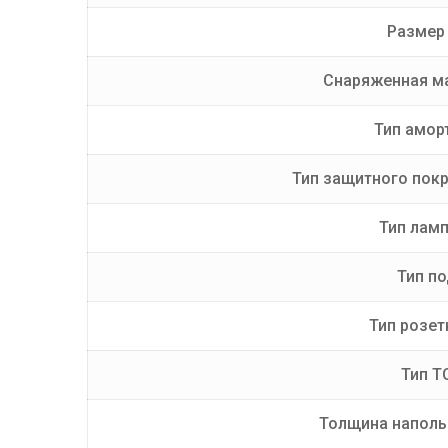
Размер 
Снаряженная ма
Тип амор
Тип защитного пок
Тип лам
Тип п
Тип розет
Тип Т
Толщина наполь