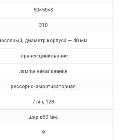
50×50×3
310
масляный, диаметр корпуса — 40 мм.
горячее цинкование
лампы накаливания
рессорно-амортизаторная
7 pin, 12В
шар ø60 мм.
9