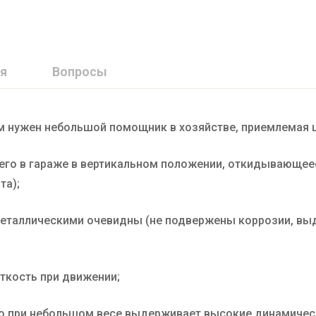
я
Вопросы
м нужен небольшой помощник в хозяйстве, приемлемая 
его в гараже в вертикальном положении, откидывающеес
та);
еталлическими очевидны (не подвержены коррозии, выд
ткость при движении;
то при небольшом весе выдерживает высокие динамическ