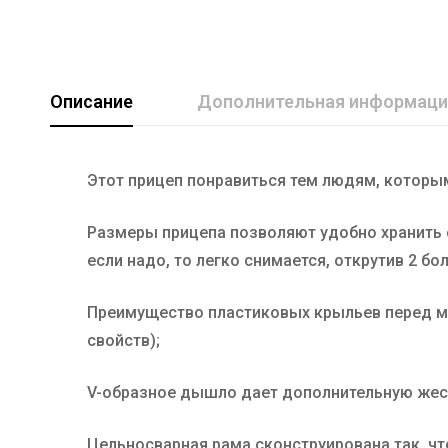
Описание
Дополнительная информаци
Этот прицеп понравиться тем людям, которы
Длина кузова (мм)
1700
Грузоподъемность (кг)
550
Размеры прицепа позволяют удобно хранить 
Производитель
PricepCentr
если надо, то легко снимается, открутив 2 бол
Ширина кузова (мм)
1300
Преимущество пластиковых крыльев перед м
свойств);
V-образное дышло дает дополнительную жес
Цельносварная рама сконструирована так, ч