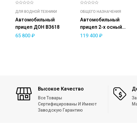
ДЛЯ ВОДНОЙ ТЕХНИКИ
ОБЩЕГО НАЗНАЧЕНИЯ
Автомобильный
Автомобильный
прицеп ДОН В3618
прицеп 2-х осный
СТАРТ-2 С2515
65 800
₽
119 400
₽
Высокое Качество
Д
Все Товары
За
Сертифицированы И Имеют
Ма
Заводскую Гарантию