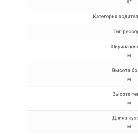
кг
Категория водител
Тип рессо
Ширина куз
м
Высота бо
м
Высота те
м
Длина куз
м