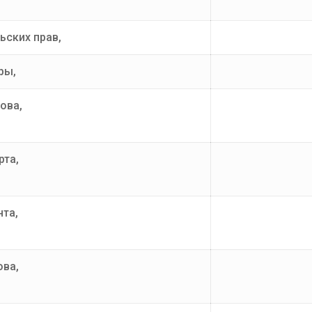
ьских прав,
ры,
ова,
рта,
нта,
ова,