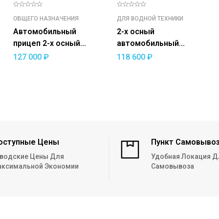
ОБЩЕГО НАЗНАЧЕНИЯ
ДЛЯ ВОДНОЙ ТЕХНИКИ
Автомобильный
2-х осный
прицеп 2-х осный
автомобильный
СТАРТ-2 С2515/14
модульный прицеп в
127 000
₽
118 600
₽
(усиленный)
комплекте с
ложементами ДОН
N5521
оступные Цены
Пункт Самовыво
водские Цены Для
Удобная Локация Д
ксимальной Экономии
Самовывоза