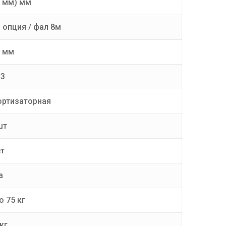
8 мм) мм
 опция / фал 8м
0 мм
13
ортизаторная
шт
ет
а
о 75 кг
кг