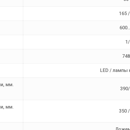
165 /
600
1/
748
LED / лампы
и, мм.
390
и, мм.
350 /
Ложе