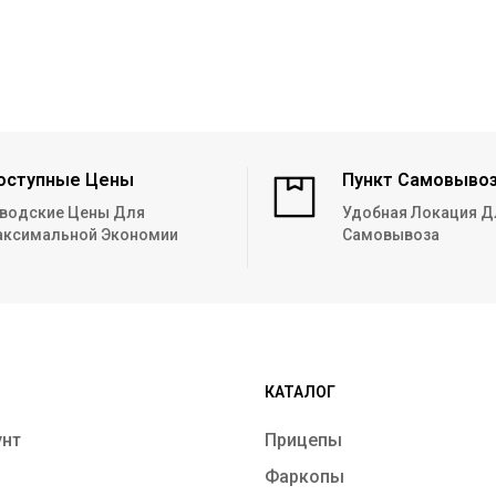
ДОН N5521
оступные Цены
Пункт Самовыво
водские Цены Для
Удобная Локация Д
ксимальной Экономии
Самовывоза
КАТАЛОГ
унт
Прицепы
Фаркопы