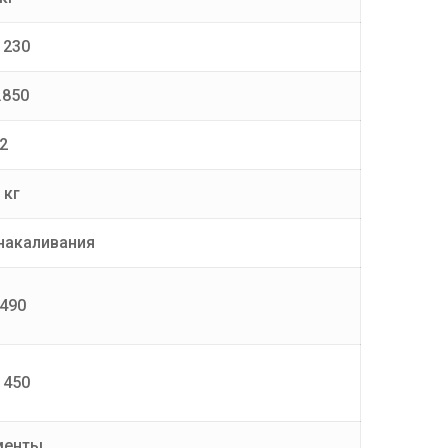
 230
…850
2
 кг
 накаливания
/490
 450
менты