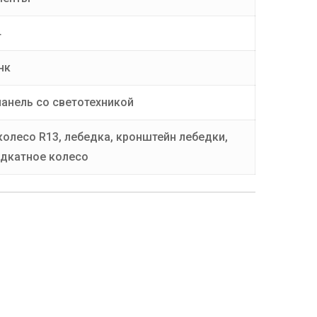
4
нк
анель со светотехникой
колесо R13, лебедка, кронштейн лебедки,
одкатное колесо