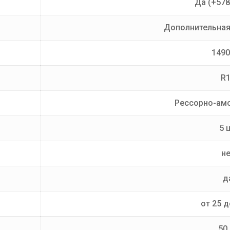
Да (+57
Дополнительная
149
R
Рессорно-ам
5 
н
д
от 25 д
50 