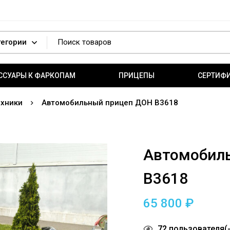
ССУАРЫ К ФАРКОПАМ
ПРИЦЕПЫ
СЕРТИФ
ехники
Автомобильный прицеп ДОН В3618
Автомобил
В3618
65 800
₽
72
пользователя(-