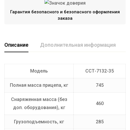
Гарантия безопасного и безопасного оформления
заказа
Описание
Дополнительная информация
Длина кузова (мм)
4940
Модель
ССТ-7132-35
Грузоподъемность (кг)
285
Полная масса прицепа, кг
745
Производитель
ССТ
Ширина кузова (мм)
2212
Снаряженная масса (без
460
доп. оборудования), кг
Грузоподъемность, кг
285