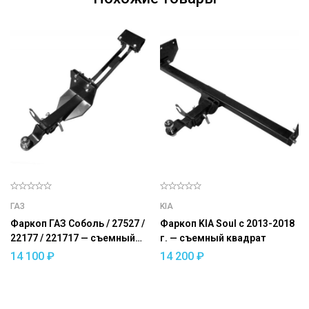
ГАЗ
KIA
Фаркоп ГАЗ Соболь / 27527 /
Фаркоп KIA Soul с 2013-2018
22177 / 221717 — съемный
г. — съемный квадрат
квадрат
14 100
₽
14 200
₽