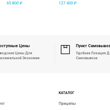
СТАРТ-2 С3515
65 800
₽
127 400
₽
оступные Цены
Пункт Самовыво
водские Цены Для
Удобная Локация Д
ксимальной Экономии
Самовывоза
КАТАЛОГ
унт
Прицепы