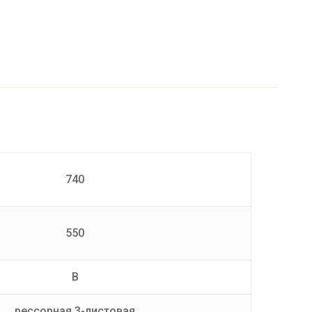
740
550
B
рессорная 3-листовая