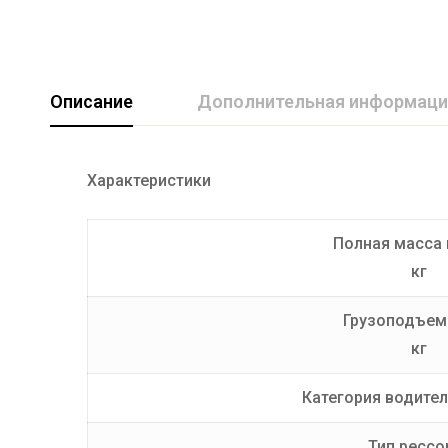
Описание
Дополнительная информаци
Характеристики
Длина кузова (мм)
2500
Грузоподъемность (кг)
550
Полная масса 
Производитель
PricepCentr
кг
Ширина кузова (мм)
1500
Грузоподъем
кг
Категория водител
Тип рессо