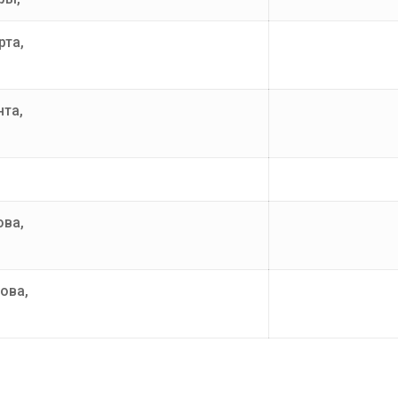
рта,
нта,
ова,
ова,