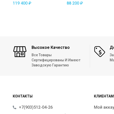
СТАРТ-2 С2515
комплекте с
119 400
₽
88 200
₽
ложементами ДОН
Н5521
Высокое Качество
Д
Все Товары
За
Сертифицированы И Имеют
Ма
Заводскую Гарантию
КОНТАКТЫ
КЛИЕНТАМ
+7(903)512-04-26
Мой акка