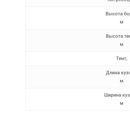
Высота бо
м
Высота те
м
Тент,
Длина куз
м
Ширина куз
м