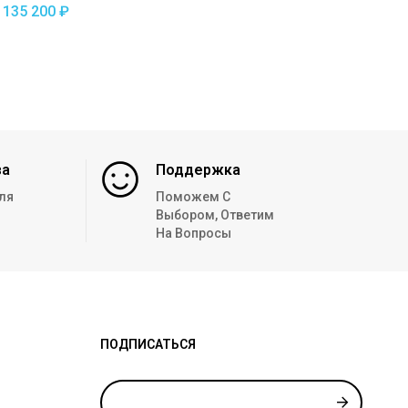
СТАРТ-2 С3515/14
135 200
₽
(усиленный)
за
Поддержка
ля
Поможем С
Выбором, Ответим
На Вопросы
ПОДПИСАТЬСЯ