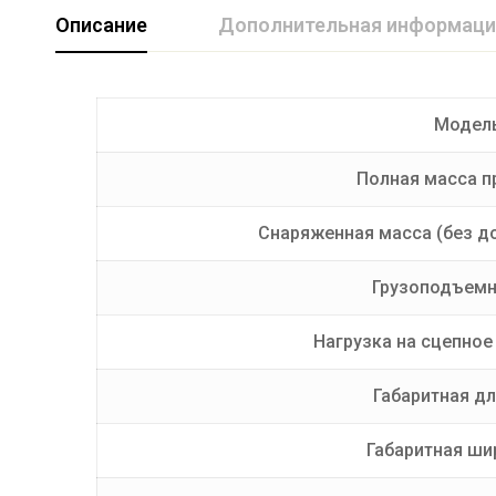
Описание
Дополнительная информаци
Длина кузова (мм)
4790
Модел
Грузоподъемность (кг)
300
Полная масса пр
Производитель
ССТ
Ширина кузова (мм)
1998
Снаряженная масса (без до
Грузоподъемно
Нагрузка на сцепное 
Габаритная дл
Габаритная ши