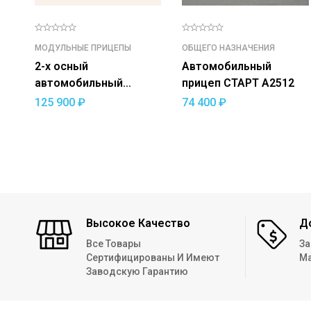
МОДУЛЬНЫЕ ПРИЦЕПЫ
ОБЩЕГО НАЗНАЧЕНИЯ
2-х осный
Автомобильный
автомобильный
прицеп СТАРТ A2512
модульный прицеп
125 900
₽
74 400
₽
ДОН N5521/14
(усиленный)
Высокое Качество
Д
Все Товары
За
Сертифицированы И Имеют
Ма
Заводскую Гарантию