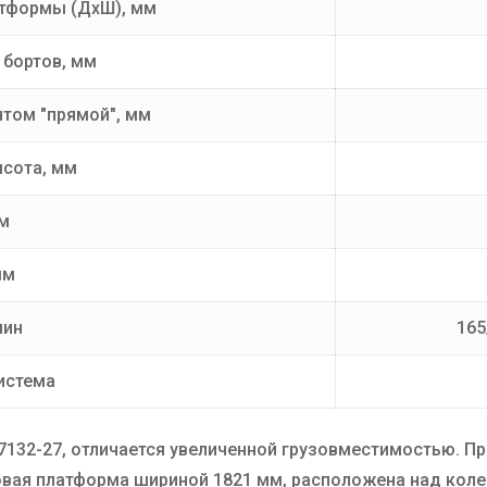
атформы (ДхШ), мм
 бортов, мм
нтом "прямой", мм
ысота, мм
м
мм
шин
165
истема
132-27, отличается увеличенной грузовместимостью. Пр
овая платформа шириной 1821 мм, расположена над кол