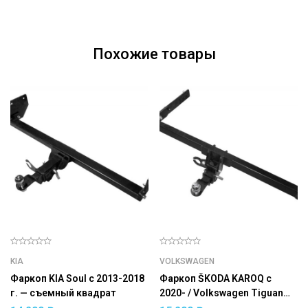
Похожие товары
KIA
VOLKSWAGEN
Фаркоп KIA Soul с 2013-2018
Фаркоп ŠKODA KAROQ с
г. — съемный квадрат
2020- / Volkswagen Tiguan
2017- / ŠKODA Kodiaq 2017-