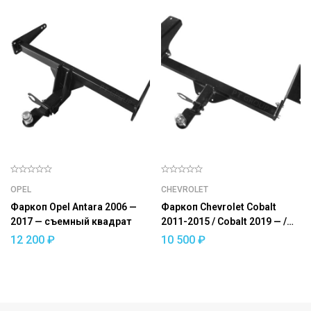
OPEL
CHEVROLET
Фаркоп Opel Antara 2006 —
Фаркоп Chevrolet Cobalt
2017 — съемный квадрат
2011-2015 / Cobalt 2019 — /
Ravon R4 2016-2020 —
12 200
₽
10 500
₽
съемный квадрат