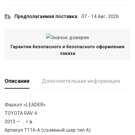
Предполагаемая поставка:
07 - 14 Авг, 2026
Гарантия безопасного и безопасного оформления
заказа
Описание
Дополнительная информация
Фаркоп «LEADER»
Марка авто
TOYOTA
TOYOTA RAV 4
Производитель
TAVIALS
2013 — … г.в.
Тип Шара
А
Артикул T116-A (съемный шар тип A)