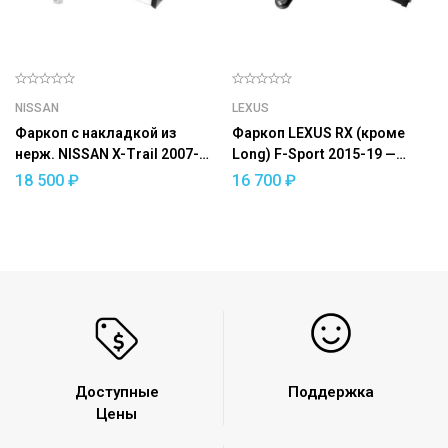
NISSAN
LEXUS
Фаркоп с накладкой из
Фаркоп LEXUS RX (кроме
нерж. NISSAN X-Trail 2007-
Long) F-Sport 2015-19 —
2013 — съемный квадрат
съемный квадрат
18 500
₽
16 700
₽
Доступные
Поддержка
Цены