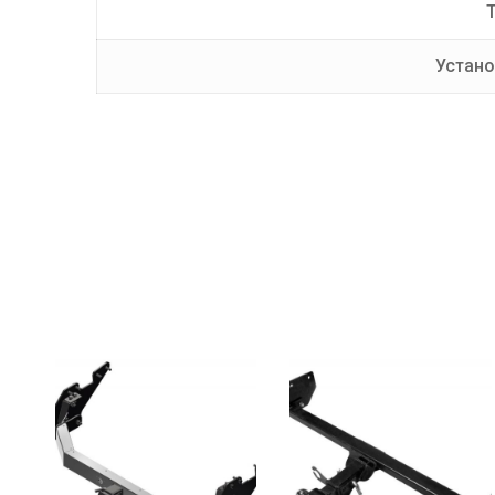
Т
Устано