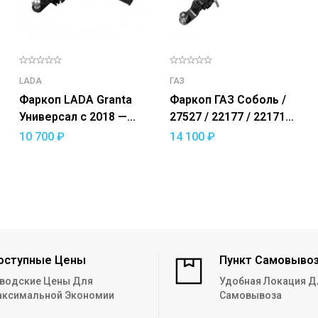
LADA
ГАЗ
Фаркоп LADA Granta
Фаркоп ГАЗ Соболь /
Универсал с 2018 —
27527 / 22177 / 221717
/Cross с 2018 —
— съемный квадрат
10 700
₽
14 100
₽
съемный квадрат
оступные Цены
Пункт Самовыво
водские Цены Для
Удобная Локация Д
ксимальной Экономии
Самовывоза