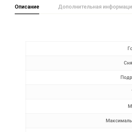
Описание
Дополнительная информаци
Марка авто
TagAZ
Производитель
AvtoS
Г
Тип Шара
E
Сня
Подр
М
Максимальн