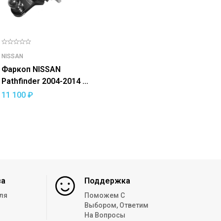
NISSAN
Фаркоп NISSAN
Pathfinder 2004-2014 —
съемный квадрат
11 100
₽
за
Поддержка
ля
Поможем С
Выбором, Ответим
На Вопросы