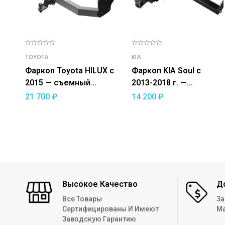
TOYOTA
KIA
Фаркоп Toyota HILUX с
Фаркоп KIA Soul с
2015 — съемный
2013-2018 г. —
квадрат
съемный квадрат
21 700
₽
14 200
₽
Высокое Качество
Д
Все Товары
За
Сертифицированы И Имеют
Ма
Заводскую Гарантию