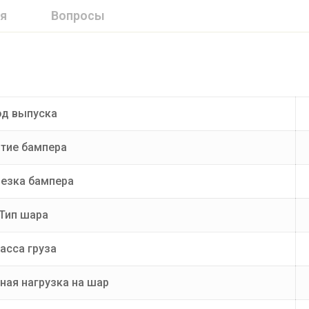
я
Вопросы
од выпуска
тие бампера
езка бампера
Тип шара
асса груза
ая нагрузка на шар