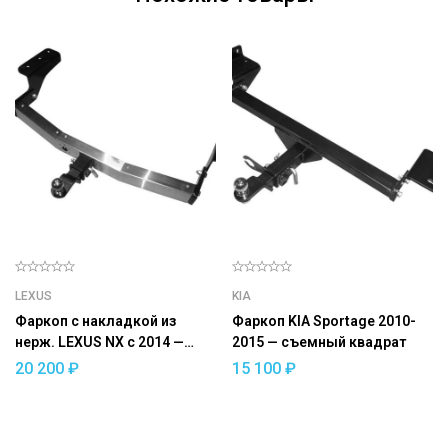
LEXUS
KIA
Фаркоп с накладкой из
Фаркоп KIA Sportage 2010-
нерж. LEXUS NX с 2014 —
2015 — съемный квадрат
съемный квадрат
20 200
₽
15 100
₽