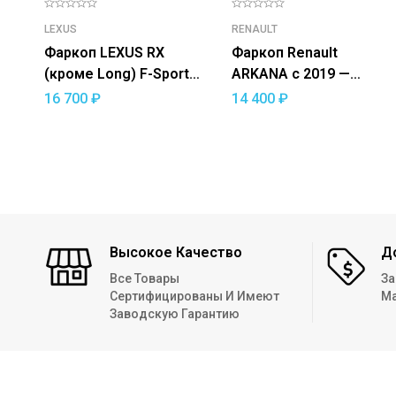
LEXUS
RENAULT
Фаркоп LEXUS RX
Фаркоп Renault
(кроме Long) F-Sport
ARKANA c 2019 —
2015-19 — съемный
съемный квадрат
16 700
₽
14 400
₽
квадрат
Высокое Качество
Д
Все Товары
За
Сертифицированы И Имеют
Ма
Заводскую Гарантию