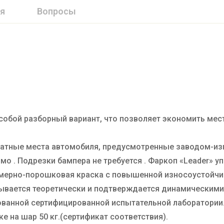
я
Вопросы
собой разборный вариант, что позволяет экономить мест
штатные места автомобиля, предусмотренные заводом-из
мо . Подрезки бампера не требуется . Фаркоп «Leader» у
имерно-порошковая краска с повышенной износоустойчи
ывается теоретически и подтверждается динамическим
итованной сертифицированной испытательной лаборатори
ке на шар 50 кг.(сертификат соответствия).