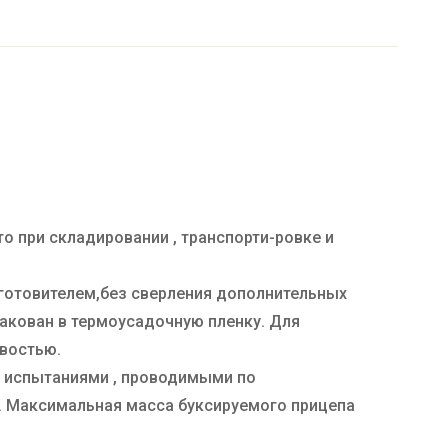
о при складировании , транспорти-ровке и
готовителем,без сверления дополнительных
пакован в термоусадочную пленку. Для
востью.
и испытаниями , проводимыми по
и. Максимальная масса буксируемого прицепа