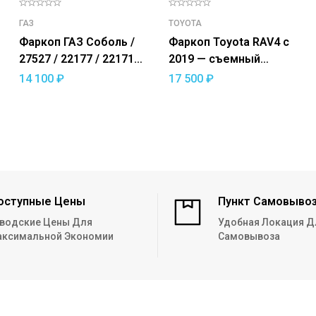
ГАЗ
TOYOTA
Фаркоп ГАЗ Соболь /
Фаркоп Toyota RAV4 с
27527 / 22177 / 221717
2019 — съемный
— съемный квадрат
квадрат
14 100
₽
17 500
₽
оступные Цены
Пункт Самовыво
водские Цены Для
Удобная Локация Д
ксимальной Экономии
Самовывоза