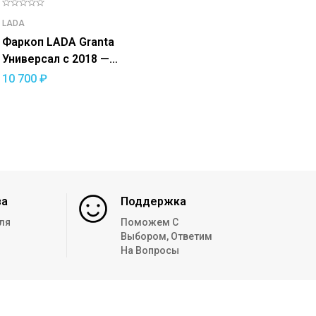
LADA
Фаркоп LADA Granta
Универсал с 2018 —
/Cross с 2018 —
10 700
₽
съемный квадрат
за
Поддержка
ля
Поможем С
Выбором, Ответим
На Вопросы