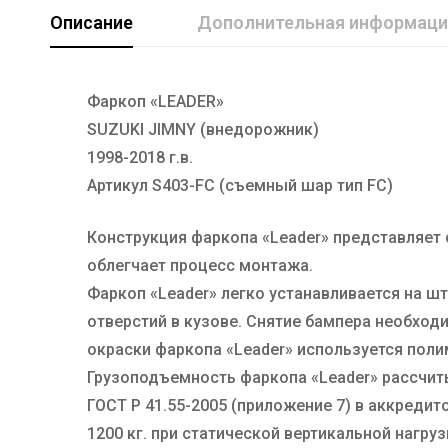
Описание
Дополнительная информаци
Фаркоп «LEADER»
Марка авто
SUZUKI
SUZUKI JIMNY (внедорожник)
Производитель
TAVIALS
1998-2018 г.в.
Тип Шара
FC
Артикул S403-FC (съемный шар тип FC)
Конструкция фаркопа «Leader» представляет 
облегчает процесс монтажа.
Фаркоп «Leader» легко устанавливается на 
отверстий в кузове. Снятие бампера необходи
окраски фаркопа «Leader» используется пол
Грузоподъемность фаркопа «Leader» рассчит
ГОСТ Р 41.55-2005 (приложение 7) в аккред
1200 кг. при статической вертикальной нагруз