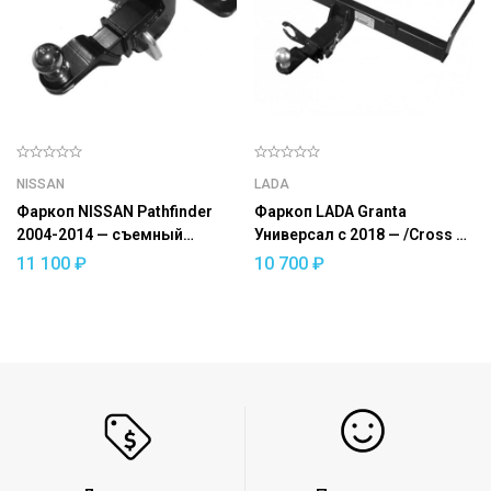
NISSAN
LADA
Фаркоп NISSAN Pathfinder
Фаркоп LADA Granta
2004-2014 — съемный
Универсал с 2018 — /Cross с
квадрат
2018 — съемный квадрат
11 100
₽
10 700
₽