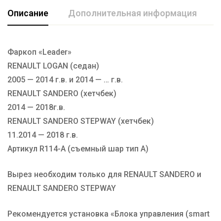
Описание
Дополнительная информация
Фаркоп «Leader»
Марка авто
RENAULT
RENAULT LOGAN (седан)
Производитель
TAVIALS
2005 — 2014 г.в. и 2014 — … г.в.
Тип Шара
А
RENAULT SANDERO (хетчбек)
2014 — 2018г.в.
RENAULT SANDERO STEPWAY (хетчбек)
11.2014 — 2018 г.в.
Артикул R114-А (съемный шар тип А)
Вырез необходим только для RENAULT SANDERO и
RENAULT SANDERO STEPWAY
Рекомендуется установка «Блока управления (smart