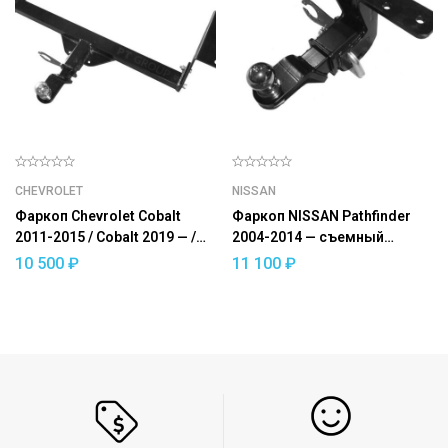
CHEVROLET
NISSAN
Фаркоп Chevrolet Cobalt
Фаркоп NISSAN Pathfinder
2011-2015 / Cobalt 2019 — /
2004-2014 — съемный
Ravon R4 2016-2020 —
квадрат
10 500
₽
11 100
₽
съемный квадрат