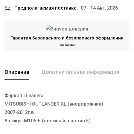
Предполагаемая поставка:
07 - 14 Авг, 2026
Гарантия безопасного и безопасного оформления
заказа
Описание
Дополнительная информация
Фаркоп «Leader»
Марка авто
MITSUBISHI
MITSUBISHI OUTLANDER XL (внедорожник)
Производитель
TAVIALS
2007-2012г.в.
Тип Шара
F
Артикул M105-F (съемный шар тип F)