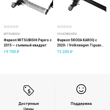
MITSUBISHI
VOLKSWAGEN
Фаркоп MITSUBISHI Pajero с
Фаркоп ŠKODA KAROQ с
2015 — съемный квадрат
2020- / Volkswagen Tiguan
2017- / ŠKODA Kodiaq 2017-
19 700
₽
15 200
₽
съемный квадрат
Доступные
Поддержка
Цены