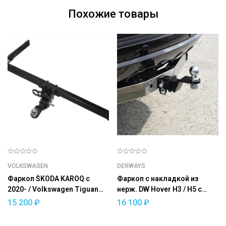
Похожие товары
VOLKSWAGEN
DERWAYS
Фаркоп ŠKODA KAROQ с
Фаркоп c накладкой из
2020- / Volkswagen Tiguan
нерж. DW Hover H3 / H5 с
2017- / ŠKODA Kodiaq 2017-
2010 — съемный квадрат
15 200
₽
16 100
₽
съемный квадрат