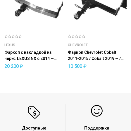
LEXUS
CHEVROLET
Фаркоп с накладкой из
Фаркоп Chevrolet Cobalt
нерж. LEXUS NX с 2014 —
2011-2015 / Cobalt 2019 — /
съемный квадрат
Ravon R4 2016-2020 —
20 200
₽
10 500
₽
съемный квадрат
Доступные
Поддержка