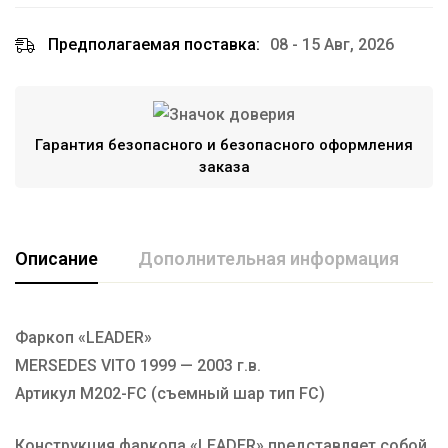
Предполагаемая поставка:
08 - 15 Авг, 2026
Гарантия безопасного и безопасного оформления
заказа
Описание
Дополнительная информация
Фаркоп «LEADER»
Марка авто
MERSEDES
MERSEDES VITO 1999 — 2003 г.в.
Производитель
TAVIALS
Артикул M202-FC (съемный шар тип FC)
Тип Шара
FC
Конструкция фаркопа «LEADER» представляет собой