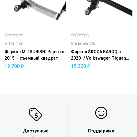
MITSUBISHI
VOLKSWAGEN
Фаркоп MITSUBISHI Pajero с
Фаркоп ŠKODA KAROQ с
2015 — съемный квадрат
2020- / Volkswagen Tiguan
2017- / ŠKODA Kodiaq 2017-
19 700
₽
15 200
₽
съемный квадрат
Доступные
Поддержка