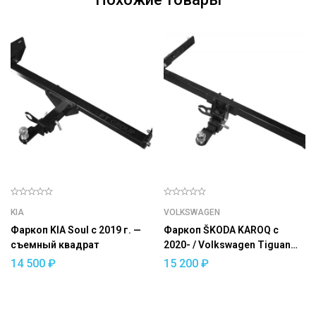
KIA
VOLKSWAGEN
Фаркоп KIA Soul с 2019 г. —
Фаркоп ŠKODA KAROQ с
съемный квадрат
2020- / Volkswagen Tiguan
2017- / ŠKODA Kodiaq 2017-
14 500
₽
15 200
₽
съемный квадрат