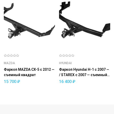
MAZDA
HYUNDAI
Фаркоп MAZDA CX-5 с 2012 —
Фаркоп Hyundai H-1 с 2007 —
съемный квадрат
/ STAREX c 2007 — съемный
квадрат
15 700
₽
16 400
₽