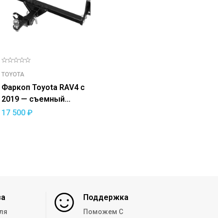
TOYOTA
Фаркоп Toyota RAV4 с
2019 — съемный
квадрат
17 500
₽
за
Поддержка
ля
Поможем С