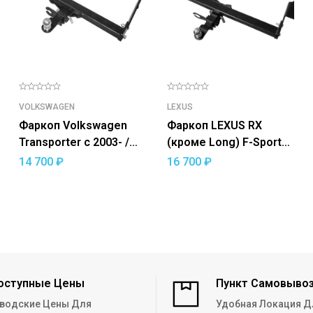
VOLKSWAGEN
LEXUS
Фаркоп Volkswagen
Фаркоп LEXUS RX
Transporter c 2003- /
(кроме Long) F-Sport
Multivan c 2003- /
2015-19 — съемный
14 700
₽
16 700
₽
Caravelle c 2003 —
квадрат
съемный квадрат
оступные Цены
Пункт Самовыво
водские Цены Для
Удобная Локация Д