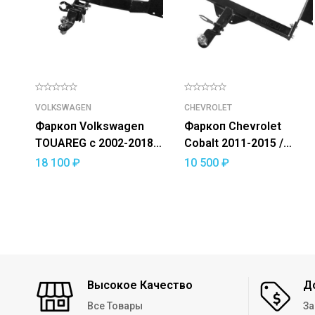
VOLKSWAGEN
CHEVROLET
Фаркоп Volkswagen
Фаркоп Chevrolet
TOUAREG с 2002-2018
Cobalt 2011-2015 /
— съемный квадрат
Cobalt 2019 — / Ravon
18 100
₽
10 500
₽
R4 2016-2020 —
съемный квадрат
Высокое Качество
Д
Все Товары
За