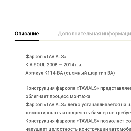
Описание
Дополнительная информаци
Фаркоп «TAVIALS»
Марка авто
KIA
KIA SOUL 2008 — 2014 г.в.
Производитель
TAVIALS
Артикул K114-BА (съемный шар тип BА)
Тип Шара
BA
Конструкция фаркопа «TAVIALS» представляет
облегчает процесс монтажа.
Фаркоп «TAVIALS» легко устанавливается на 
демонтировать и подрезать бампер не требуе
Конструкция фаркопа «TAVIALS» позволяет со
нарушает целостность конструкции автомоби