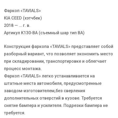
Фаркоп «TAVIALS»
Марка авто
KIA
KIA CEED (хэтчбек)
Производитель
TAVIALS
2018 — … г. в.
Тип Шара
BA
Артикул K130-BA (съемный шар тип BA)
Конструкция фаркопа «TAVIALS» представляет собой
разборный вариант, что позволяет экономить место
при складировании, транспортировке и облегчает
процесс монтажа.
Фаркоп «TAVIALS» легко устанавливается на
штатные места автомобиля, предусмотренные
заводом-изготовителем,без сверления
дополнительных отверстий в кузове. Требуется
снятие бампера и усилителя. Подрезки бампера не
требуется.