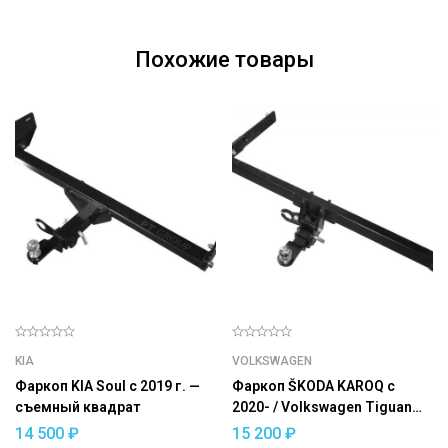
Похожие товары
KIA
VOLKSWAGEN
Фаркоп KIA Soul с 2019 г. —
Фаркоп ŠKODA KAROQ с
съемный квадрат
2020- / Volkswagen Tiguan
2017- / ŠKODA Kodiaq 2017-
14 500
₽
15 200
₽