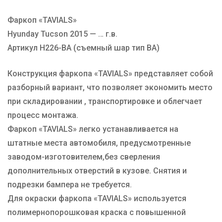
Фаркоп «TAVIALS»
Марка авто
HYUNDAI
Hyunday Tucson 2015 — … г.в.
Производитель
TAVIALS
Артикул H226-BA (съемный шар тип BA)
Тип Шара
BA
Конструкция фаркопа «TAVIALS» представляет собой
разборный вариант, что позволяет экономить место
при складировании , транспортировке и облегчает
процесс монтажа.
Фаркоп «TAVIALS» легко устанавливается на
штатные места автомобиля, предусмотренные
заводом-изготовителем,без сверления
дополнительных отверстий в кузове. Снятия и
подрезки бампера не требуется.
Для окраски фаркопа «TAVIALS» используется
полимернопорошковая краска с повышенной