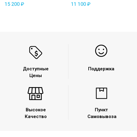
2017- / ŠKODA Kodiaq 2017-
квадрат
15 200
₽
11 100
₽
съемный квадрат
Доступные
Поддержка
Цены
Высокое
Пункт
Качество
Самовывоза