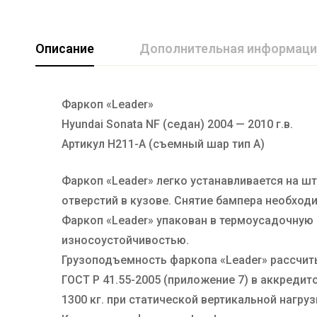
Описание
Дополнительная информаци
Фаркоп «Leader»
Марка авто
HYUNDAI
Hyundai Sonata NF (седан) 2004 — 2010 г.в.
Производитель
TAVIALS
Артикул H211-A (съемный шар тип A)
Тип Шара
А
Фаркоп «Leader» легко устанавливается на 
отверстий в кузове. Снятие бампера необходи
Фаркоп «Leader» упакован в термоусадочную
износоустойчивостью.
Грузоподъемность фаркопа «Leader» рассчит
ГОСТ Р 41.55-2005 (приложение 7) в аккред
1300 кг. при статической вертикальной нагруз