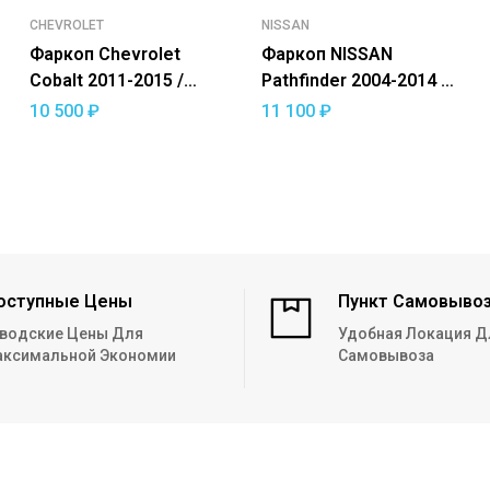
CHEVROLET
NISSAN
Фаркоп Chevrolet
Фаркоп NISSAN
Cobalt 2011-2015 /
Pathfinder 2004-2014 —
Cobalt 2019 — / Ravon
съемный квадрат
10 500
₽
11 100
₽
R4 2016-2020 —
съемный квадрат
оступные Цены
Пункт Самовыво
водские Цены Для
Удобная Локация Д
ксимальной Экономии
Самовывоза