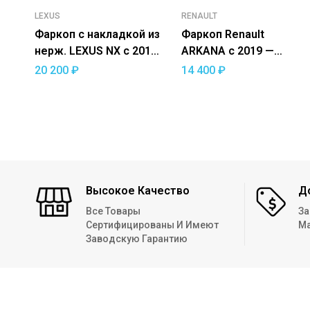
LEXUS
RENAULT
Фаркоп с накладкой из
Фаркоп Renault
нерж. LEXUS NX с 2014
ARKANA c 2019 —
— съемный квадрат
съемный квадрат
20 200
₽
14 400
₽
Высокое Качество
Д
Все Товары
За
Сертифицированы И Имеют
Ма
Заводскую Гарантию