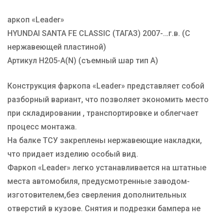
аркоп «Leader»
Марка авто
HYUNDAI
HYUNDAI SANTA FE CLASSIC (ТАГАЗ) 2007-…г.в. (С
Производитель
TAVIALS
нержавеющей пластиной)
Тип Шара
А
Артикул H205-A(N) (съемный шар тип A)
Конструкция фаркопа «Leader» представляет собой
разборный вариант, что позволяет экономить место
при складировании , транспортировке и облегчает
процесс монтажа.
На балке ТСУ закреплены нержавеющие накладки,
что придает изделию особый вид.
Фаркоп «Leader» легко устанавливается на штатные
места автомобиля, предусмотренные заводом-
изготовителем,без сверления дополнительных
отверстий в кузове. Снятия и подрезки бампера не