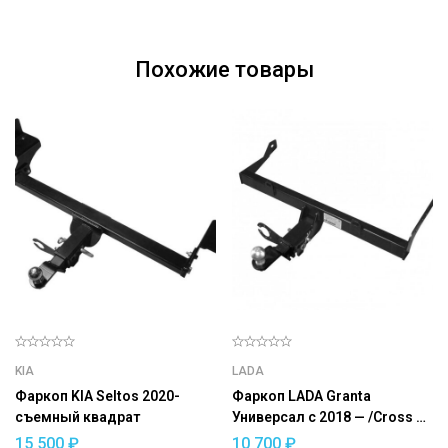
Похожие товары
KIA
LADA
Фаркоп KIA Seltos 2020-
Фаркоп LADA Granta
съемный квадрат
Универсал с 2018 — /Cross с
2018 — съемный квадрат
15 500
₽
10 700
₽