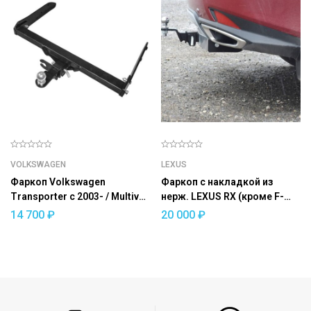
VOLKSWAGEN
LEXUS
Фаркоп Volkswagen
Фаркоп с накладкой из
Transporter c 2003- / Multivan
нерж. LEXUS RX (кроме F-
c 2003- / Caravelle c 2003 —
Sport) 2019- съемный
14 700
₽
20 000
₽
съемный квадрат
квадрат