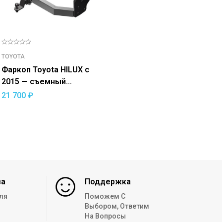
TOYOTA
Фаркоп Toyota HILUX с
2015 — съемный
квадрат
21 700
₽
за
Поддержка
ля
Поможем С
Выбором, Ответим
На Вопросы