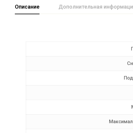
Описание
Дополнительная информаци
Марка авто
GREAT WALL
Производитель
AvtoS
Тип Шара
E
Сн
Под
Максималь