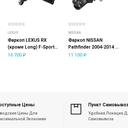
LEXUS
NISSAN
Фаркоп LEXUS RX
Фаркоп NISSAN
(кроме Long) F-Sport
Pathfinder 2004-2014 —
2015-19 — съемный
съемный квадрат
16 700
₽
11 100
₽
квадрат
оступные Цены
Пункт Самовыво
водские Цены Для
Удобная Локация Д
ксимальной Экономии
Самовывоза