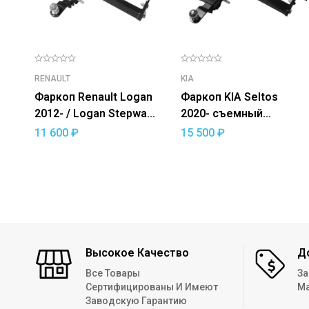
RENAULT
KIA
Фаркоп Renault Logan
Фаркоп KIA Seltos
2012- / Logan Stepway
2020- съемный
2018 — съемный
квадрат
11 600
₽
15 500
₽
квадрат
Высокое Качество
Д
Все Товары
За
Сертифицированы И Имеют
Ма
Заводскую Гарантию