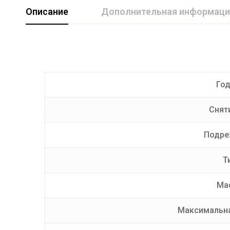
Описание
Дополнительная информаци
Марка авто
FORD
Производитель
AvtoS
Год
Тип Шара
E
Снят
Подре
Т
Мас
Максимальна