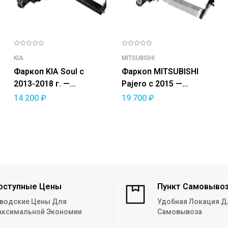
KIA
MITSUBISHI
Фаркоп KIA Soul с
Фаркоп MITSUBISHI
2013-2018 г. —
Pajero с 2015 —
съемный квадрат
съемный квадрат
14 200
₽
19 700
₽
оступные Цены
Пункт Самовыво
водские Цены Для
Удобная Локация Д
ксимальной Экономии
Самовывоза