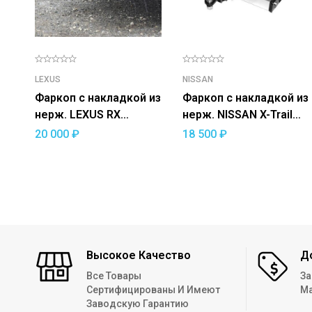
LEXUS
NISSAN
Фаркоп с накладкой из
Фаркоп с накладкой из
нерж. LEXUS RX
нерж. NISSAN X-Trail
(кроме F-Sport) 2019-
2007-2013 — съемный
20 000
₽
18 500
₽
съемный квадрат
квадрат
Высокое Качество
Д
Все Товары
За
Сертифицированы И Имеют
Ма
Заводскую Гарантию