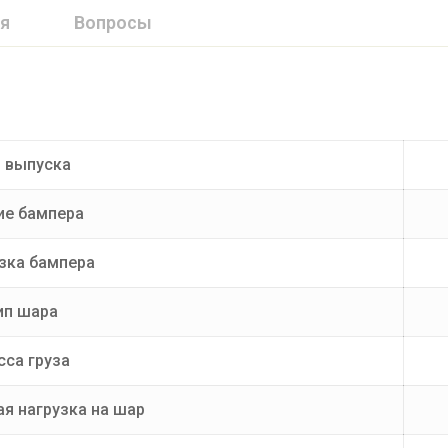
я
Вопросы
 выпуска
ие бампера
зка бампера
ип шара
са груза
я нагрузка на шар