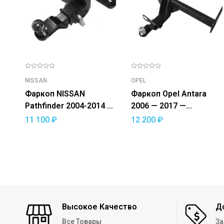
NISSAN
OPEL
Фаркоп NISSAN
Фаркоп Opel Antara
Pathfinder 2004-2014 —
2006 — 2017 —
съемный квадрат
съемный квадрат
11 100
₽
12 200
₽
Высокое Качество
Д
Все Товары
За