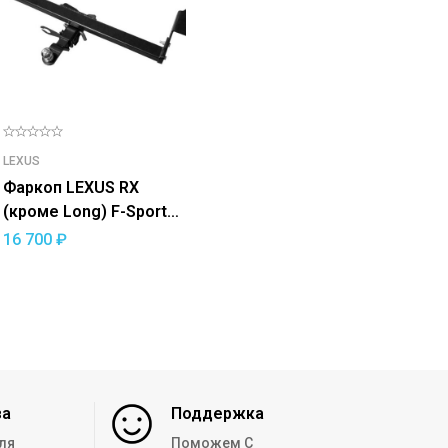
LEXUS
Фаркоп LEXUS RX
(кроме Long) F-Sport
2015-19 — съемный
16 700
₽
квадрат
за
Поддержка
ля
Поможем С