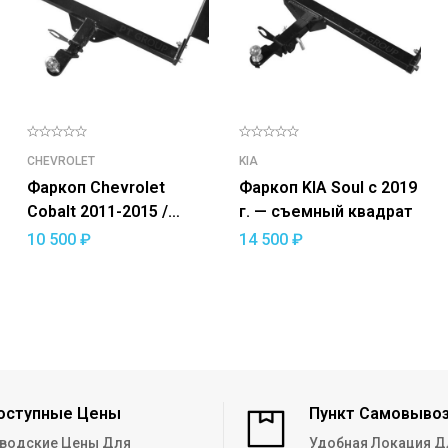
CHEVROLET
KIA
Фаркоп Chevrolet
Фаркоп KIA Soul с 2019
Cobalt 2011-2015 /
г. — съемный квадрат
Cobalt 2019 — / Ravon
10 500
₽
14 500
₽
R4 2016-2020 —
съемный квадрат
оступные Цены
Пункт Самовыво
водские Цены Для
Удобная Локация Д