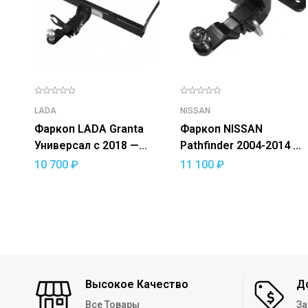
LADA
NISSAN
Фаркоп LADA Granta
Фаркоп NISSAN
Универсал с 2018 —
Pathfinder 2004-2014 —
/Cross с 2018 —
съемный квадрат
10 700
₽
11 100
₽
съемный квадрат
Высокое Качество
Д
Все Товары
За