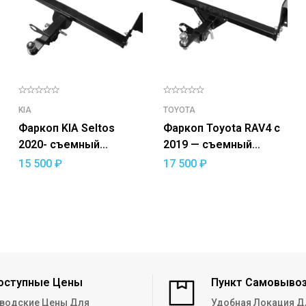
KIA
TOYOTA
Фаркоп KIA Seltos
Фаркоп Toyota RAV4 с
2020- съемный
2019 — съемный
квадрат
квадрат
15 500
₽
17 500
₽
оступные Цены
Пункт Самовыво
водские Цены Для
Удобная Локация Д