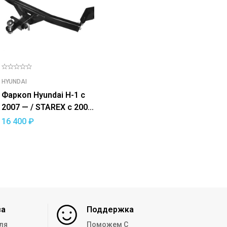
HYUNDAI
Фаркоп Hyundai H-1 с
2007 — / STAREX c 2007
— съемный квадрат
16 400
₽
за
Поддержка
ля
Поможем С